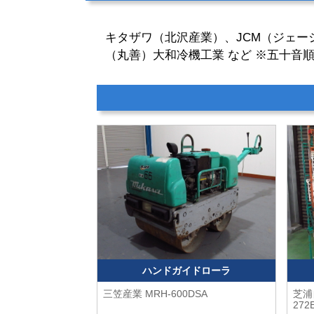
キタザワ（北沢産業）、JCM（ジェーシ
（丸善）大和冷機工業 など ※五十音
ハンドガイドローラ
三笠産業
MRH-600DSA
芝浦
272