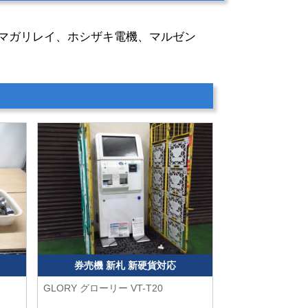
クシマガリレイ、ホシザキ電機、マルゼン
券売機 新札 新硬貨対応
GLORY グローリー
VT-T20