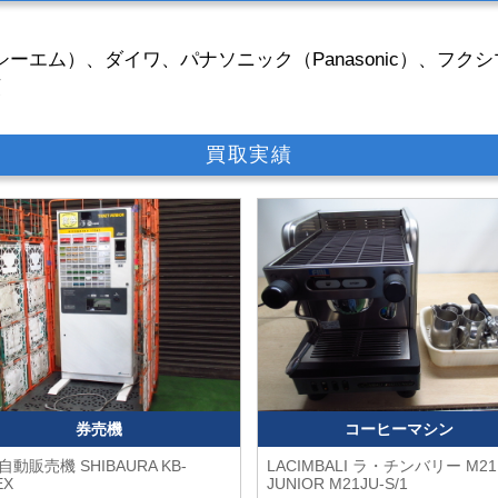
ーエム）、ダイワ、パナソニック（Panasonic）、フ
順
買取実績
券売機
コーヒーマシン
自動販売機 SHIBAURA
KB-
LACIMBALI ラ・チンバリー
M21
EX
JUNIOR M21JU-S/1