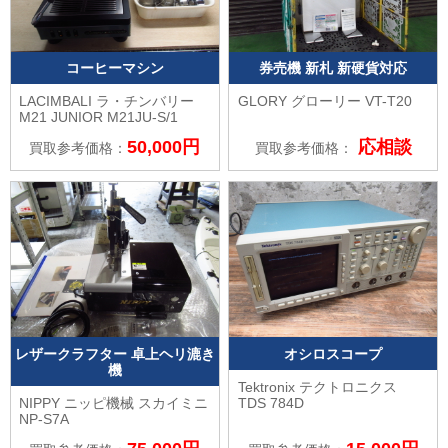
コーヒーマシン
券売機 新札 新硬貨対応
LACIMBALI ラ・チンバリー
GLORY グローリー
VT-T20
M21 JUNIOR M21JU-S/1
50,000円
応相談
買取参考価格：
買取参考価格：
レザークラフター 卓上ヘリ漉き
オシロスコープ
機
Tektronix テクトロニクス
NIPPY ニッピ機械
スカイミニ
TDS 784D
NP-S7A