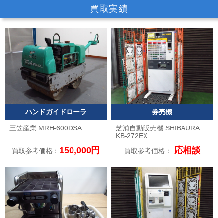
買取実績
ハンドガイドローラ
券売機
三笠産業
MRH-600DSA
芝浦自動販売機 SHIBAURA
KB-272EX
150,000円
応相談
買取参考価格：
買取参考価格：