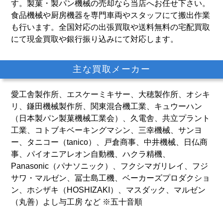
す。製菓・製パン機械の売却なら当店へお任せ下さい。
食品機械や厨房機器を専門車両やスタッフにて搬出作業
も行います。全国対応の出張買取や送料無料の宅配買取
にて現金買取や銀行振り込みにて対応します。
主な買取メーカー
愛工舎製作所、エスケーミキサー、大穂製作所、オシキ
リ、鎌田機械製作所、関東混合機工業、キュウーハン
（日本製パン製菓機械工業会）、久電舎、共立プラント
工業、コトブキベーキングマシン、三幸機械、サンヨ
ー、タニコー（tanico）、戸倉商事、中井機械、日仏商
事、パイオニアレオン自動機、ハクラ精機、
Panasonic（パナソニック）、フクシマガリレイ、フジ
サワ・マルゼン、冨士島工機、ベーカーズプロダクショ
ン、ホシザキ（HOSHIZAKI）、マスダック、マルゼン
（丸善）よし与工房 など ※五十音順