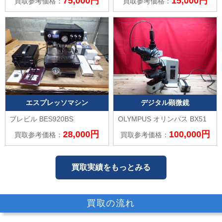
75,000円
15,000円
買取参考価格：
買取参考価格：
エスプレッソマシン
デジタル顕微鏡
ブレビル
BES920BS
OLYMPUS オリンパス
BX51
28,000円
100,000円
買取参考価格：
買取参考価格：
買取実績をもっとみる
買取の流れ