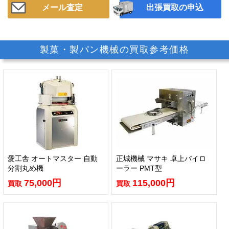
メール査定
出張買取の申込
製菓・製パン機械の買取参考価格
愛工舎 オートマスター 自動
正城機械 マサキ 卓上パイロ
分割丸め機
ーラー PMT型
75,000円
115,000円
買取
買取