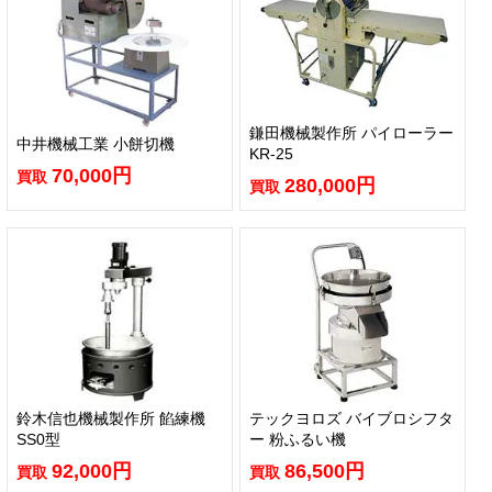
鎌田機械製作所 パイローラー
中井機械工業 小餅切機
KR-25
70,000円
買取
280,000円
買取
鈴木信也機械製作所 餡練機
テックヨロズ バイブロシフタ
SS0型
ー 粉ふるい機
92,000円
86,500円
買取
買取