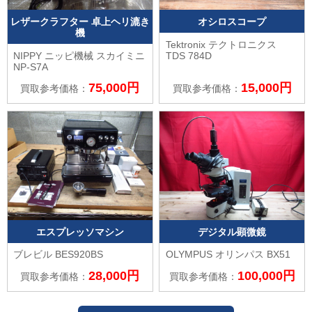
レザークラフター 卓上ヘリ漉き
オシロスコープ
機
Tektronix テクトロニクス
NIPPY ニッピ機械
スカイミニ
TDS 784D
NP-S7A
75,000円
15,000円
買取参考価格：
買取参考価格：
エスプレッソマシン
デジタル顕微鏡
ブレビル
BES920BS
OLYMPUS オリンパス
BX51
28,000円
100,000円
買取参考価格：
買取参考価格：