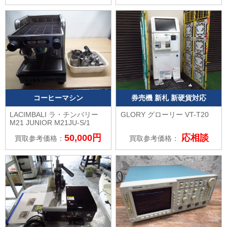
コーヒーマシン
券売機 新札 新硬貨対応
LACIMBALI ラ・チンバリー
GLORY グローリー
VT-T20
M21 JUNIOR M21JU-S/1
50,000円
応相談
買取参考価格：
買取参考価格：