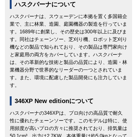
ハスクバーナについて
ハスクバーナは、スウェーデンに本拠を置く多国籍企
業で、主に林業、造園、庭園機器の製造を行っていま
す。1689年に創業し、その歴史は300年以上に及びま
す。同社はチェーンソー、芝刈り機、ロボット芝刈り
機などの製品で知られており、その製品は専門家向け
と家庭用の両方をカバーしています。ハスクバーナ
は、その革新的な技術と製品の品質により、造園・林
業機器分野で世界的なリーダーの一つとされていま
す。また、環境に配慮した製品開発にも注力していま
す。
346XP New editionについて
ハスクバーナの346XPは、プロ向けの高品質で耐久
性に優れたチェーンソーです。このモデルは特に、使
用頻度が高いプロの方々に推奨されており、排気量は
50.1cm³、出力は2.7KW、本体重量は約5.0kgとなって