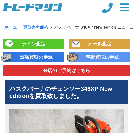
ホーム
買取参考価格
ハスクバーナ 346XP New edition 
ライン査定
メール査定
出張買取の申込
宅配買取の申込
来店のご予約
はこちら
ハスクバーナのチェンソー
346XP New
edition
を買取致しました。