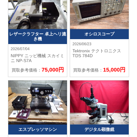
レザークラフター 卓上ヘリ漉
オシロスコープ
き機
2026/06/23
2026/07/04
Tektronix テクトロニクス
NIPPY ニッピ機械
スカイミ
TDS 784D
ニ NP-S7A
75,000円
15,000円
買取参考価格：
買取参考価格：
エスプレッソマシン
デジタル顕微鏡