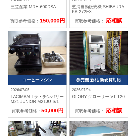
三笠産業
MRH-600DSA
芝浦自動販売機 SHIBAURA
KB-272EX
150,000円
応相談
買取参考価格：
買取参考価格：
コーヒーマシン
券売機 新札 新硬貨対応
2026/07/05
2026/07/04
LACIMBALI ラ・チンバリー
GLORY グローリー
VT-T20
M21 JUNIOR M21JU-S/1
50,000円
応相談
買取参考価格：
買取参考価格：