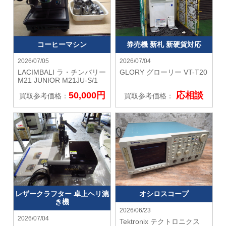
コーヒーマシン
券売機 新札 新硬貨対応
2026/07/05
2026/07/04
LACIMBALI ラ・チンバリー
GLORY グローリー
VT-T20
M21 JUNIOR M21JU-S/1
50,000円
応相談
買取参考価格：
買取参考価格：
レザークラフター 卓上ヘリ漉
オシロスコープ
き機
2026/06/23
2026/07/04
Tektronix テクトロニクス