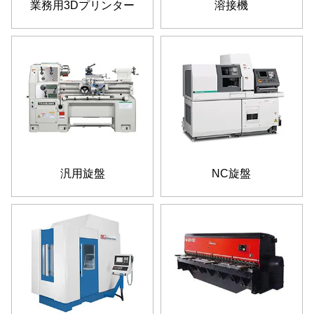
業務用3Dプリンター
溶接機
汎用旋盤
NC旋盤