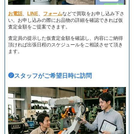
お電話
、
LINE
、
フォーム
などで買取をお申し込み下さ
い。お申し込みの際にお品物の詳細を確認できれば仮
査定金額をご提案できます。
査定員の提示した仮査定金額を確認し、内容にご納得
頂ければ出張日程のスケジュールをご相談させて頂き
ます。
❷
スタッフがご希望日時に訪問