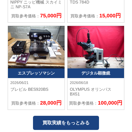
NIPPY ニッピ機械
スカイミ
TDS 784D
ニ NP-S7A
75,000円
15,000円
買取参考価格：
買取参考価格：
エスプレッソマシン
デジタル顕微鏡
2026/06/21
2026/06/18
ブレビル
BES920BS
OLYMPUS オリンパス
BX51
28,000円
100,000円
買取参考価格：
買取参考価格：
買取実績をもっとみる