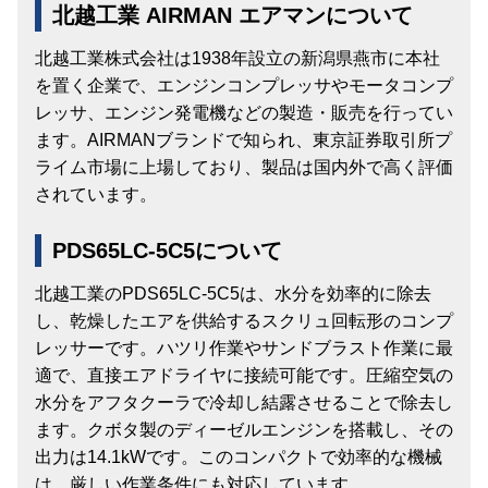
北越工業 AIRMAN エアマンについて
北越工業株式会社は1938年設立の新潟県燕市に本社
を置く企業で、エンジンコンプレッサやモータコンプ
レッサ、エンジン発電機などの製造・販売を行ってい
ます。AIRMANブランドで知られ、東京証券取引所プ
ライム市場に上場しており、製品は国内外で高く評価
されています​​。
PDS65LC-5C5について
北越工業のPDS65LC-5C5は、水分を効率的に除去
し、乾燥したエアを供給するスクリュ回転形のコンプ
レッサーです。ハツリ作業やサンドブラスト作業に最
適で、直接エアドライヤに接続可能です。圧縮空気の
水分をアフタクーラで冷却し結露させることで除去し
ます。クボタ製のディーゼルエンジンを搭載し、その
出力は14.1kWです。このコンパクトで効率的な機械
は、厳しい作業条件にも対応しています​​。