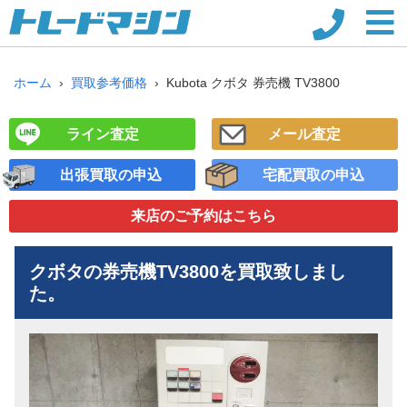
ホーム
買取参考価格
Kubota クボタ 券売機 TV3800
ライン査定
メール査定
出張買取の申込
宅配買取の申込
来店のご予約
はこちら
クボタの券売機
TV3800
を買取致しまし
た。