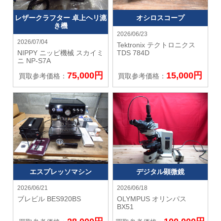
レザークラフター 卓上ヘリ漉
オシロスコープ
き機
2026/06/23
2026/07/04
Tektronix テクトロニクス
NIPPY ニッピ機械
スカイミ
TDS 784D
ニ NP-S7A
75,000円
15,000円
買取参考価格：
買取参考価格：
エスプレッソマシン
デジタル顕微鏡
2026/06/21
2026/06/18
ブレビル
BES920BS
OLYMPUS オリンパス
BX51