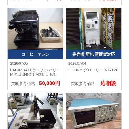
コーヒーマシン
券売機 新札 新硬貨対応
2026/07/05
2026/07/04
LACIMBALI ラ・チンバリー
GLORY グローリー
VT-T20
M21 JUNIOR M21JU-S/1
50,000円
応相談
買取参考価格：
買取参考価格：