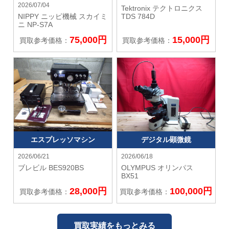
2026/07/04
Tektronix テクトロニクス
NIPPY ニッピ機械
スカイミ
TDS 784D
ニ NP-S7A
75,000円
15,000円
買取参考価格：
買取参考価格：
エスプレッソマシン
デジタル顕微鏡
2026/06/21
2026/06/18
ブレビル
BES920BS
OLYMPUS オリンパス
BX51
28,000円
100,000円
買取参考価格：
買取参考価格：
買取実績をもっとみる