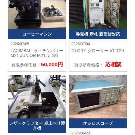
コーヒーマシン
券売機 新札 新硬貨対応
2026/07/05
2026/07/04
LACIMBALI ラ・チンバリー
GLORY グローリー
VT-T20
M21 JUNIOR M21JU-S/1
50,000円
応相談
買取参考価格：
買取参考価格：
レザークラフター 卓上ヘリ漉
オシロスコープ
き機
2026/06/23