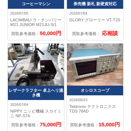
コーヒーマシン
券売機 新札 新硬貨対応
2026/07/05
2026/07/04
LACIMBALI ラ・チンバリー
GLORY グローリー
VT-T20
M21 JUNIOR M21JU-S/1
50,000円
応相談
買取参考価格：
買取参考価格：
レザークラフター 卓上ヘリ漉
オシロスコープ
き機
2026/06/23
2026/07/04
Tektronix テクトロニクス
NIPPY ニッピ機械
スカイミ
TDS 784D
ニ NP-S7A
75,000円
15,000円
買取参考価格：
買取参考価格：