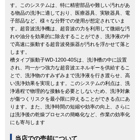
す。このシステムは、特に精密部品や難しい汚れがあ
る物品の洗浄に適しており、医療器具、実験器具、電
子部品など、様々な分野での使用が想定されていま
す。超音波洗浄機は、超音波の力を利用して微細な汚
れや油分を効果的に除去することができ、洗浄液の中
で高速に振動する超音波発振器が汚れを浮かせて落と
します。
槽タイプ振動子WD-1200-40Sは、洗浄槽の中に設置
され、均一かつ強力な超音波エネルギーを供給するこ
とで、洗浄物のすみずみまで洗浄液を行き渡らせ、高
い洗浄効果を実現します。このシステムの利点は、洗
浄過程で物理的な接触を必要としないため、洗浄対象
が傷つくリスクを最小限に抑えることができる点にあ
ります。また、洗浄時間の短縮や効率の向上、さらに
は洗浄後の乾燥プロセスの簡略化など、作業の効率化
にも寄与します
当店での売却について