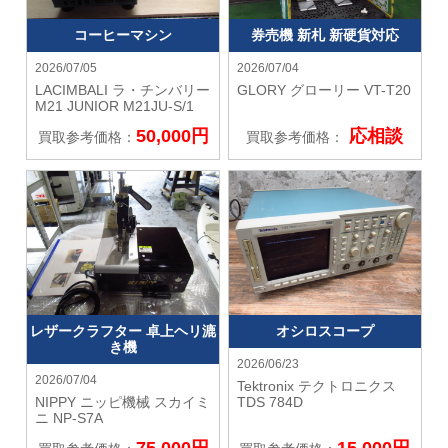
コーヒーマシン
券売機 新札 新硬貨対応
2026/07/05
2026/07/04
LACIMBALI ラ・チンバリー
GLORY グローリー
VT-T20
M21 JUNIOR M21JU-S/1
50,000円
応相談
買取参考価格：
買取参考価格：
レザークラフター 卓上ヘリ漉
オシロスコープ
き機
2026/06/23
2026/07/04
Tektronix テクトロニクス
NIPPY ニッピ機械
スカイミ
TDS 784D
ニ NP-S7A