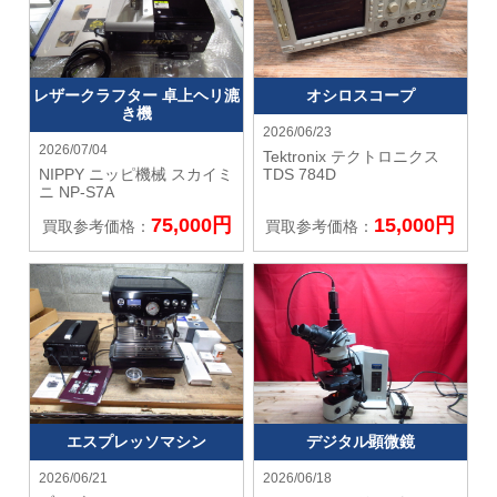
レザークラフター 卓上ヘリ漉
オシロスコープ
き機
2026/06/23
2026/07/04
Tektronix テクトロニクス
NIPPY ニッピ機械
スカイミ
TDS 784D
ニ NP-S7A
75,000円
15,000円
買取参考価格：
買取参考価格：
エスプレッソマシン
デジタル顕微鏡
2026/06/21
2026/06/18