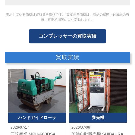
表示している価格は買取参考価格です。 買取参考価格は、商品の状態・付属品の有
無・市場相場等により変動します。
コンプレッサーの買取実績
買取実績
ハンドガイドローラ
券売機
2026/07/17
2026/07/06
三笠産業
MRH-600DSA
芝浦自動販売機 SHIBAURA