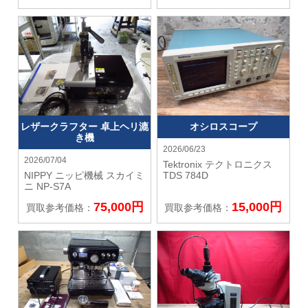
レザークラフター 卓上ヘリ漉
オシロスコープ
き機
2026/06/23
2026/07/04
Tektronix テクトロニクス
NIPPY ニッピ機械
スカイミ
TDS 784D
ニ NP-S7A
75,000円
15,000円
買取参考価格：
買取参考価格：