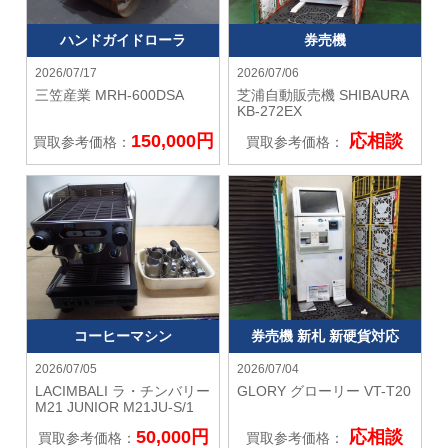
ハンドガイドローラ
券売機
2026/07/17
2026/07/06
三笠産業
MRH-600DSA
芝浦自動販売機 SHIBAURA
KB-272EX
150,000円
応相談
買取参考価格：
買取参考価格：
コーヒーマシン
券売機 新札 新硬貨対応
2026/07/05
2026/07/04
LACIMBALI ラ・チンバリー
GLORY グローリー
VT-T20
M21 JUNIOR M21JU-S/1
50,000円
応相談
買取参考価格：
買取参考価格：