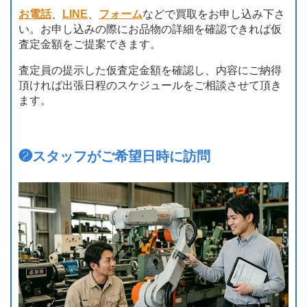
お電話
、
LINE
、
フォーム
などで買取をお申し込み下さ
い。お申し込みの際にお品物の詳細を確認できれば仮
査定金額をご提案できます。
査定員の提示した仮査定金額を確認し、内容にご納得
頂ければ出張日程のスケジュールをご相談させて頂き
ます。
❷
スタッフがご希望日時に訪問