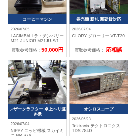
コーヒーマシン
券売機 新札 新硬貨対応
2026/07/05
2026/07/04
LACIMBALI ラ・チンバリー
GLORY グローリー
VT-T20
M21 JUNIOR M21JU-S/1
50,000円
応相談
買取参考価格：
買取参考価格：
レザークラフター 卓上ヘリ漉
オシロスコープ
き機
2026/06/23
2026/07/04
Tektronix テクトロニクス
NIPPY ニッピ機械
スカイミ
TDS 784D
ニ NP-S7A