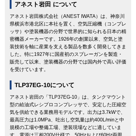
アネスト岩田 について
アネスト岩田株式会社（ANEST IWATA）は、神奈川
県横浜市港北区に本社を置く、空気圧縮機（コンプレ
ッサ）や塗装機器の分野で世界的に知られる日本の精
密機器メーカーです。1926年の創業以来、空気と塗
装技術を軸に産業を支える製品を数多く開発してきま
した。特に1927年に国産初のスプレーガンを製造・
販売して以来、塗装機器の分野では国内外で高い評価
を受けています。
TLP37EG-10について
アネスト岩田の「TLP37EG-10」は、タンクマウント
型の給油式レシプロコンプレッサで、安定した圧縮空
気を供給できる業務用モデルです。出力は3.7kWで、
最高圧力は1.0MPa、吐出し空気量は約400L/minと中
規模の工場や整備工場、塗装現場などに適していま
す。電源は三相200V仕様で、50Hzおよび60Hz両周